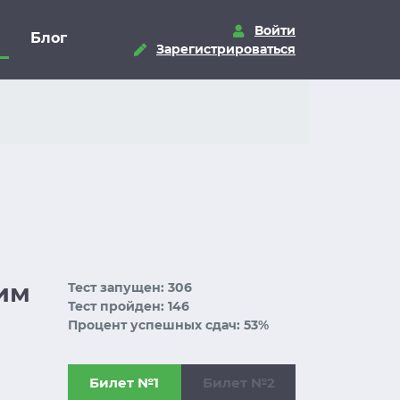
Войти
Блог
Зарегистрироваться
щим
Тест запущен: 306
Тест пройден: 146
Процент успешных сдач: 53%
Билет №1
Билет №2