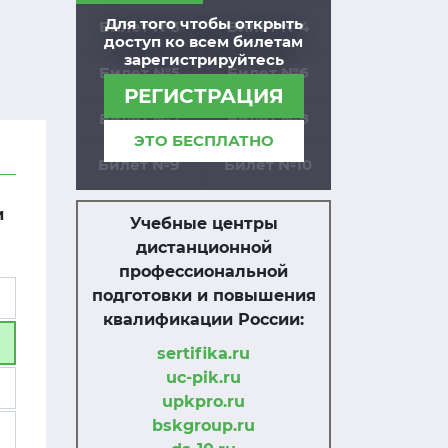
Для того чтобы открыть
Билет №3
Билет №4
доступ ко всем билетам
зарегистрируйтесь
Билет №5
Билет №6
РЕГИСТРАЦИЯ
Билет №7
Билет №8
ЭТО БЕСПЛАТНО
Билет №9
Билет №10
и
Учебные центры
дистанционной
профессиональной
подготовки и повышения
квалификации России:
sertifika.ru
uc-pik.ru
upkpro.ru
bskgroup.ru