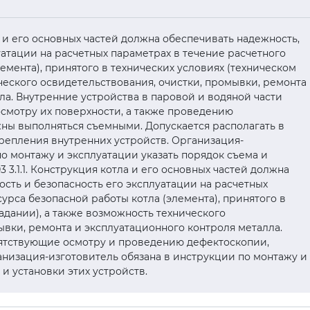
тла и его основных частей должна обеспечивать надежность,
уатации на расчетных параметрах в течение расчетного
емента), принятого в технических условиях (техническом
ического освидетельствования, очистки, промывки, ремонта
ла. Внутренние устройства в паровой и водяной части
смотру их поверхности, а также проведению
ны выполняться съемными. Допускается располагать в
репления внутренних устройств. Организация-
по монтажу и эксплуатации указать порядок съема и
03 3.1.1. Конструкция котла и его основных частей должна
ость и безопасность его эксплуатации на расчетных
урса безопасной работы котла (элемента), принятого в
адании), а также возможность технического
ывки, ремонта и эксплуатационного контроля металла.
пятствующие осмотру и проведению дефектоскопии,
низация-изготовитель обязана в инструкции по монтажу и
 и установки этих устройств.