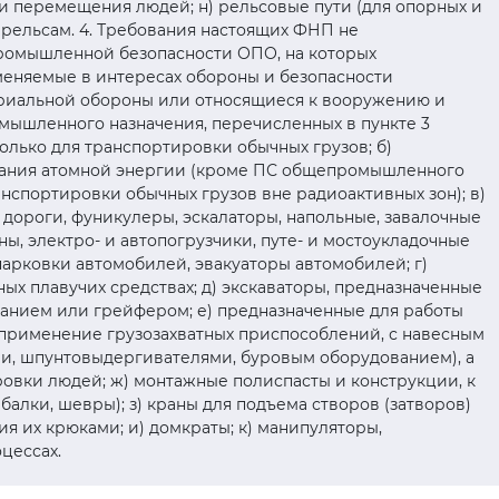
и перемещения людей; н) рельсовые пути (для опорных и
рельсам. 4. Требования настоящих ФНП не
ромышленной безопасности ОПО, на которых
меняемые в интересах обороны и безопасности
ориальной обороны или относящиеся к вооружению и
мышленного назначения, перечисленных в пункте 3
лько для транспортировки обычных грузов; б)
вания атомной энергии (кроме ПС общепромышленного
анспортировки обычных грузов вне радиоактивных зон); в)
 дороги, фуникулеры, эскалаторы, напольные, завалочные
, электро- и автопогрузчики, путе- и мостоукладочные
арковки автомобилей, эвакуаторы автомобилей; г)
иных плавучих средствах; д) экскаваторы, предназначенные
анием или грейфером; е) предназначенные для работы
применение грузозахватных приспособлений, с навесным
и, шпунтовыдергивателями, буровым оборудованием), а
ровки людей; ж) монтажные полиспасты и конструкции, к
алки, шевры); з) краны для подъема створов (затворов)
я их крюками; и) домкраты; к) манипуляторы,
оцессах.