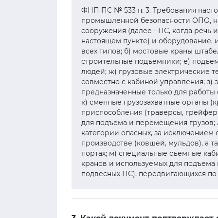
ФНП ПС № 533 п. 3. Требования нас
промышленной безопасности ОПО, н
сооружения (далее - ПС, когда речь
настоящем пункте) и оборудование, 
всех типов; б) мостовые краны штабе
строительные подъемники; е) подъе
людей; ж) грузовые электрические 
совместно с кабиной управления; з) 
предназначенные только для работы 
к) сменные грузозахватные органы (
приспособления (траверсы, грейферы
для подъема и перемещения грузов; л
категории опасных, за исключением
производстве (ковшей, мульдов), а 
портах; м) специальные съемные каб
кранов и используемых для подъема 
подвесных ПС), передвигающихся по