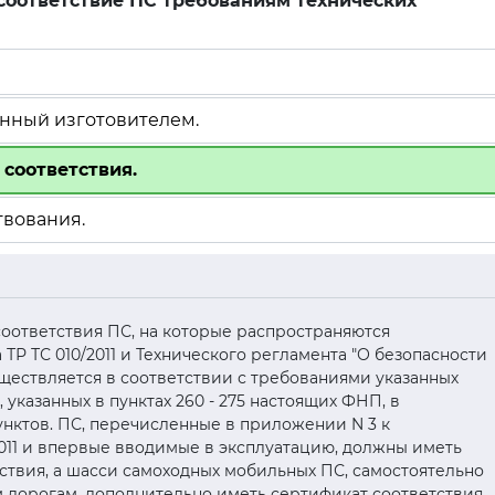
соответствие ПС требованиям технических
енный изготовителем.
соответствия.
твования.
оответствия ПС, на которые распространяются
ТР ТС 010/2011 и Технического регламента "О безопасности
уществляется в соответствии с требованиями указанных
, указанных в пунктах 260 - 275 настоящих ФНП, в
унктов. ПС, перечисленные в приложении N 3 к
2011 и впервые вводимые в эксплуатацию, должны иметь
твия, а шасси самоходных мобильных ПС, самостоятельно
дорогам, дополнительно иметь сертификат соответствия