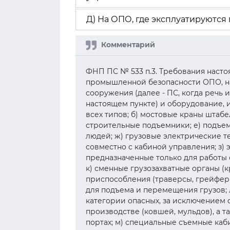
Д) На ОПО, где эксплуатируются
ФНП ПС № 533 п.3. Требования наст
промышленной безопасности ОПО, н
сооружения (далее - ПС, когда речь
настоящем пункте) и оборудование, 
всех типов; б) мостовые краны штабе
строительные подъемники; е) подъе
людей; ж) грузовые электрические 
совместно с кабиной управления; з) 
предназначенные только для работы 
к) сменные грузозахватные органы (
приспособления (траверсы, грейферы
для подъема и перемещения грузов; л
категории опасных, за исключением
производстве (ковшей, мульдов), а 
портах; м) специальные съемные каб