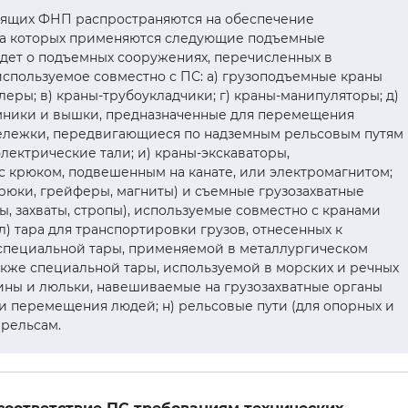
тоящих ФНП распространяются на обеспечение
а которых применяются следующие подъемные
 идет о подъемных сооружениях, перечисленных в
используемое совместно с ПС: а) грузоподъемные краны
леры; в) краны-трубоукладчики; г) краны-манипуляторы; д)
мники и вышки, предназначенные для перемещения
тележки, передвигающиеся по надземным рельсовым путям
электрические тали; и) краны-экскаваторы,
с крюком, подвешенным на канате, или электромагнитом;
крюки, грейферы, магниты) и съемные грузозахватные
, захваты, стропы), используемые совместно с кранами
) тара для транспортировки грузов, отнесенных к
 специальной тары, применяемой в металлургическом
также специальной тары, используемой в морских и речных
ины и люльки, навешиваемые на грузозахватные органы
и перемещения людей; н) рельсовые пути (для опорных и
 рельсам.