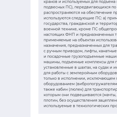
кранов и используемых для подъема 
подвесных ПС), передвигающихся по 
распространяются на обеспечение п
используются следующие ПС: а) при
государства, гражданской и террит
военной технике, кроме ПС общепро
настоящих ФНП и предназначенных то
применяемые на объектах использо
назначения, предназначенных для тр
с ручным приводом, лифты, канатные
и посадочные грузоподъемные машины
машины, подъемные комплексы для п
установленные в шахтах, на судах и 
для работы с землеройным оборудов
только в исполнении, исключающем 
оборудованием (вибропогружателям
также кабин (люлек) для транспорти
которым они подвешиваются (мачты, б
плотин, без осуществления зацеплени
используемые в технологических пр