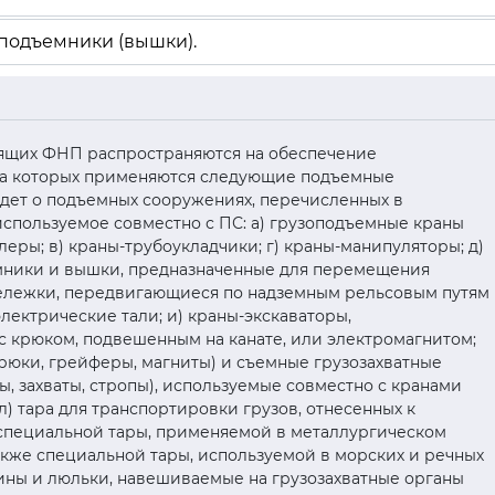
 подъемники (вышки).
оящих ФНП распространяются на обеспечение
а которых применяются следующие подъемные
 идет о подъемных сооружениях, перечисленных в
используемое совместно с ПС: а) грузоподъемные краны
леры; в) краны-трубоукладчики; г) краны-манипуляторы; д)
мники и вышки, предназначенные для перемещения
тележки, передвигающиеся по надземным рельсовым путям
электрические тали; и) краны-экскаваторы,
с крюком, подвешенным на канате, или электромагнитом;
крюки, грейферы, магниты) и съемные грузозахватные
, захваты, стропы), используемые совместно с кранами
) тара для транспортировки грузов, отнесенных к
 специальной тары, применяемой в металлургическом
также специальной тары, используемой в морских и речных
ины и люльки, навешиваемые на грузозахватные органы