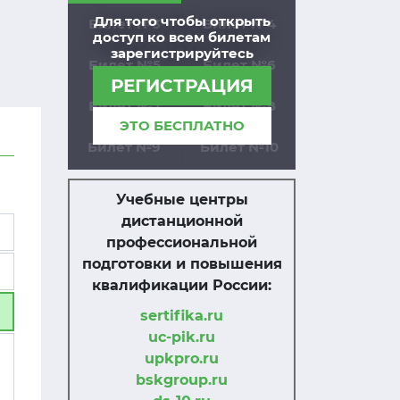
Для того чтобы открыть
Билет №3
Билет №4
доступ ко всем билетам
зарегистрируйтесь
Билет №5
Билет №6
РЕГИСТРАЦИЯ
Билет №7
Билет №8
ЭТО БЕСПЛАТНО
Билет №9
Билет №10
Учебные центры
дистанционной
профессиональной
подготовки и повышения
квалификации России:
sertifika.ru
uc-pik.ru
upkpro.ru
bskgroup.ru