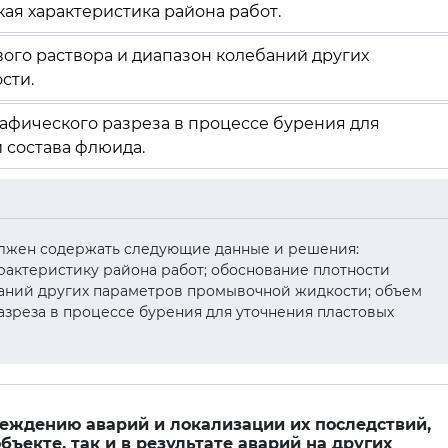
кая характеристика района работ.
ого раствора и диапазон колебаний других
сти.
афического разреза в процессе бурения для
 состава флюида.
должен содержать следующие данные и решения:
рактеристику района работ; обоснование плотности
баний других параметров промывочной жидкости; объем
зреза в процессе бурения для уточнения пластовых
реждению аварий и локализации их последствий,
ъекте, так и в результате аварий на других