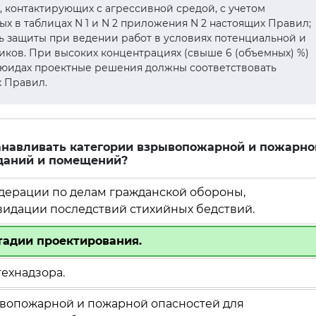
, контактирующих с агрессивной средой, с учетом
х в таблицах N 1 и N 2 приложения N 2 настоящих Правил;
 защиты при ведении работ в условиях потенциальной и
иков. При высоких концентрациях (свыше 6 (объемных) %)
люидах проектные решения должны соответствовать
их Правил.
танавливать категории взрывопожарной и пожарно
зданий и помещений?
дерации по делам гражданской обороны,
идации последствий стихийных бедствий.
тадии проектирования.
ехнадзора.
рывопожарной и пожарной опасностей для