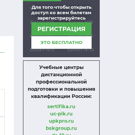
Для того чтобы открыть
Билет №3
Билет №4
доступ ко всем билетам
зарегистрируйтесь
Билет №5
Билет №6
РЕГИСТРАЦИЯ
Билет №7
Билет №8
ЭТО БЕСПЛАТНО
Билет №9
Билет №10
Учебные центры
дистанционной
профессиональной
подготовки и повышения
квалификации России:
sertifika.ru
uc-pik.ru
upkpro.ru
bskgroup.ru