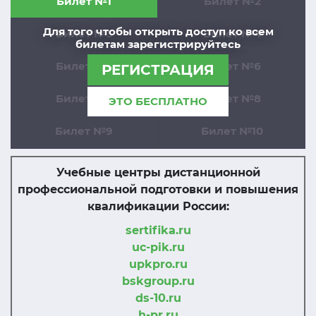
Билет №1
Билет №2
Для того чтобы открыть доступ ко всем
Билет №3
Билет №4
билетам зарегистрируйтесь
Билет №5
Билет №6
РЕГИСТРАЦИЯ
Билет №7
Билет №8
ЭТО БЕСПЛАТНО
Билет №9
Билет №10
Учебные центры дистанционной
профессиональной подготовки и повышения
квалификации России:
sertifika.ru
uc-pik.ru
upkpro.ru
bskgroup.ru
ds-10.ru
h-pr.ru