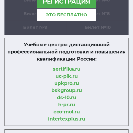
РЕГИСТРАЦИЯ
Билет №7
Билет №8
ЭТО БЕСПЛАТНО
Билет №9
Билет №10
Учебные центры дистанционной
профессиональной подготовки и повышения
квалификации России:
sertifika.ru
uc-pik.ru
upkpro.ru
bskgroup.ru
ds-10.ru
h-pr.ru
eco-mol.ru
intertexplus.ru