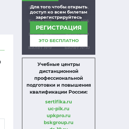
Для того чтобы открыть
Билет №3
Билет №4
доступ ко всем билетам
зарегистрируйтесь
Билет №5
Билет №6
РЕГИСТРАЦИЯ
Билет №7
Билет №8
ЭТО БЕСПЛАТНО
Билет №9
Билет №10
м
Учебные центры
дистанционной
профессиональной
подготовки и повышения
квалификации России:
sertifika.ru
uc-pik.ru
upkpro.ru
bskgroup.ru