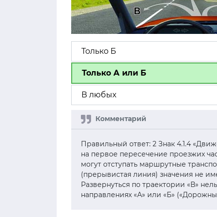
Только Б
Только А или Б
В любых
Правильный ответ: 2 Знак 4.1.4 «Дв
на первое пересечение проезжих час
могут отступать маршрутные транспор
(прерывистая линия) значения не имее
Развернуться по траектории «В» нел
направлениях «А» или «Б» («Дорожные