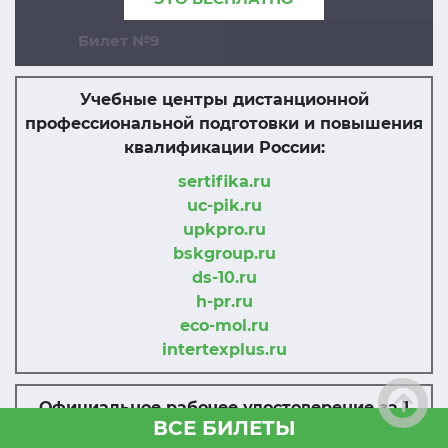
Билет №9
Учебные центры дистанционной
профессиональной подготовки и повышения
квалификации России:
sertifika.ru
uc-pik.ru
upkpro.ru
bskgroup.ru
ds-10.ru
h-pr.ru
eco-mol.ru
intertexplus.ru
Официальное рабочее удостоверение за 1
ВСЕ БИЛЕТЫ
день!