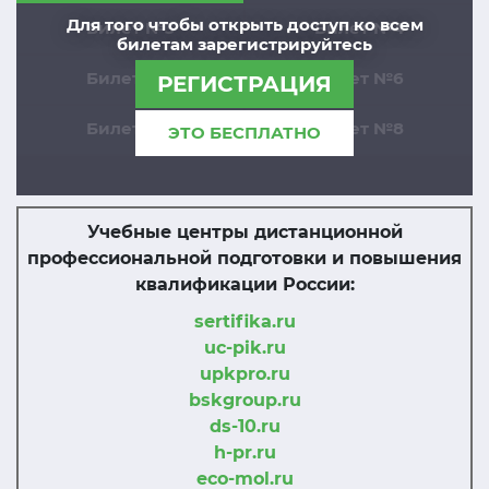
Для того чтобы открыть доступ ко всем
Билет №3
Билет №4
билетам зарегистрируйтесь
Билет №5
Билет №6
РЕГИСТРАЦИЯ
Билет №7
Билет №8
ЭТО БЕСПЛАТНО
Учебные центры дистанционной
профессиональной подготовки и повышения
квалификации России:
sertifika.ru
uc-pik.ru
upkpro.ru
bskgroup.ru
ds-10.ru
h-pr.ru
eco-mol.ru