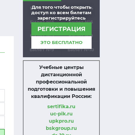
Для того чтобы открыть
Билет №3
Билет №4
доступ ко всем билетам
зарегистрируйтесь
Билет №5
Билет №6
РЕГИСТРАЦИЯ
Билет №7
Билет №8
ЭТО БЕСПЛАТНО
Билет №9
Билет №10
Учебные центры
дистанционной
профессиональной
подготовки и повышения
квалификации России:
sertifika.ru
uc-pik.ru
upkpro.ru
bskgroup.ru