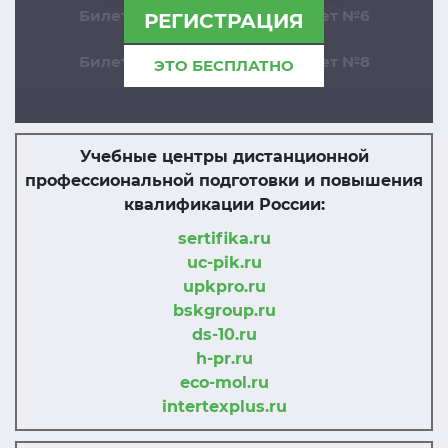
Билет №5
Билет №6
РЕГИСТРАЦИЯ
Билет №7
Билет №8
ЭТО БЕСПЛАТНО
Учебные центры дистанционной
профессиональной подготовки и повышения
квалификации России:
sertifika.ru
uc-pik.ru
upkpro.ru
bskgroup.ru
ds-10.ru
h-pr.ru
eco-mol.ru
intertexplus.ru