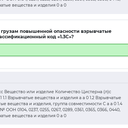
ывчатые вещества и изделия 0 а 0
 к грузам повышенной опасности взрывчатые
ассификационный код «1.3С»?
асс Вещество или изделие Количество Цистерна (л)c
1 1.1 Взрывчатые вещества и изделия а а 0 1.2 Взрывчатые
тые вещества и изделия, группа совместимости С а а 0 1.4
ОН 0104, 0237, 0255, 0267, 0289, 0361, 0365, 0366, 0440,
ывчатые вещества и изделия 0 а 0