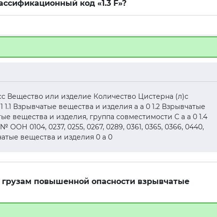
ссификационный код «1.3 F»?
асс Вещество или изделие Количество Цистерна (л)c
1 1.1 Взрывчатые вещества и изделия а а 0 1.2 Взрывчатые
тые вещества и изделия, группа совместимости С а а 0 1.4
ОН 0104, 0237, 0255, 0267, 0289, 0361, 0365, 0366, 0440,
ывчатые вещества и изделия 0 а 0
 к грузам повышенной опасности взрывчатые