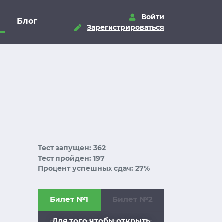
Войти
Блог
Зарегистрироваться
Тест запущен: 362
Тест пройден: 197
Процент успешных сдач: 27%
Билет №1
Билет №2
Для того чтобы открыть
Билет №3
Билет №4