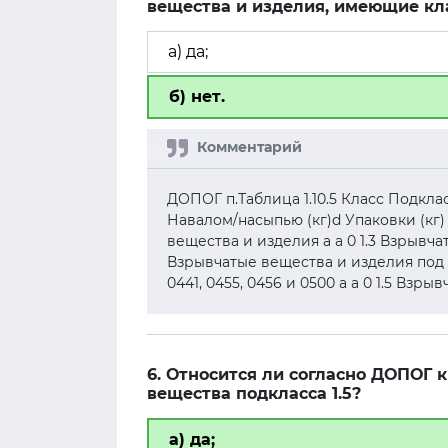
вещества и изделия, имеющие кла
а) да;
б) нет.
ДОПОГ п.Таблица 1.10.5 Класс Подкл
Навалом/насыпью (кг)d Упаковки (кг) 
вещества и изделия а а 0 1.3 Взрывча
Взрывчатые вещества и изделия под № О
0441, 0455, 0456 и 0500 а а 0 1.5 Взр
6. Относится ли согласно ДОПОГ
вещества подкласса 1.5?
а) да;