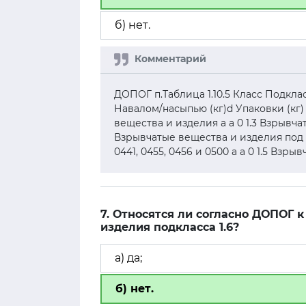
б) нет.
ДОПОГ п.Таблица 1.10.5 Класс Подкл
Навалом/насыпью (кг)d Упаковки (кг) 
вещества и изделия а а 0 1.3 Взрывча
Взрывчатые вещества и изделия под № О
0441, 0455, 0456 и 0500 а а 0 1.5 Взр
7. Относятся ли согласно ДОПОГ
изделия подкласса 1.6?
а) да;
б) нет.