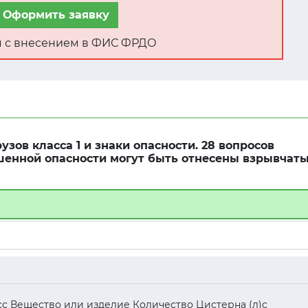
Оформить заявку
ня с внесением в ФИС ФРДО
узов класса 1 и знаки опасности. 28 вопросов
ышенной опасности могут быть отнесены взрывчат
асс Вещество или изделие Количество Цистерна (л)c