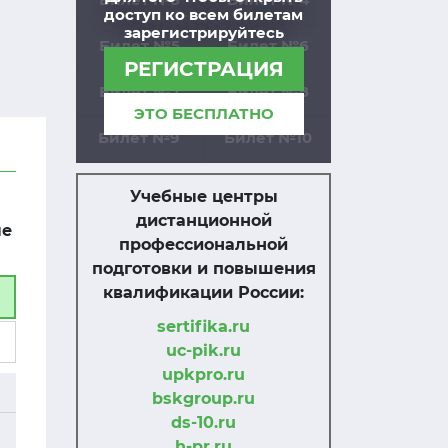
доступ ко всем билетам
зарегистрируйтесь
Билет №5
Билет №6
РЕГИСТРАЦИЯ
Билет №7
Билет №8
ЭТО БЕСПЛАТНО
Билет №9
Билет №10
Учебные центры
дистанционной
ые
профессиональной
подготовки и повышения
квалификации России:
sertifika.ru
uc-pik.ru
upkpro.ru
bskgroup.ru
ds-10.ru
h-pr.ru