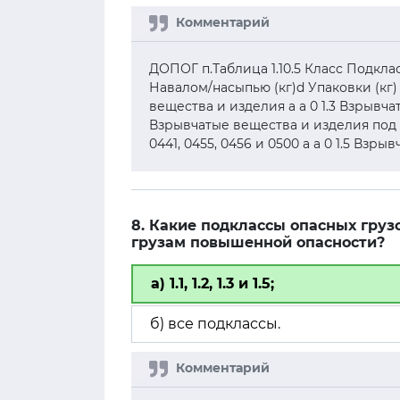
ДОПОГ п.Таблица 1.10.5 Класс Подкл
Навалом/насыпью (кг)d Упаковки (кг) 
вещества и изделия а а 0 1.3 Взрывча
Взрывчатые вещества и изделия под № О
0441, 0455, 0456 и 0500 а а 0 1.5 Взр
8. Какие подклассы опасных груз
грузам повышенной опасности?
а) 1.1, 1.2, 1.3 и 1.5;
б) все подклассы.