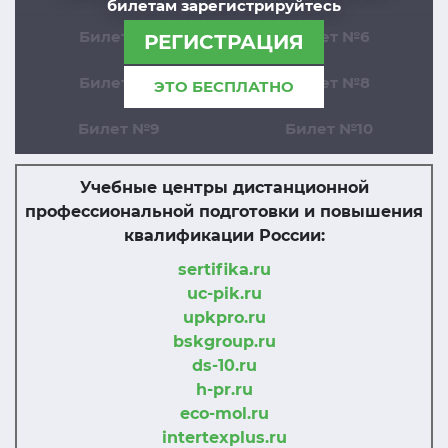
билетам зарегистрируйтесь
Билет №5
Билет №6
РЕГИСТРАЦИЯ
Билет №7
Билет №8
ЭТО БЕСПЛАТНО
Билет №9
Билет №10
Учебные центры дистанционной
профессиональной подготовки и повышения
квалификации России:
sertifika.ru
uc-pik.ru
upkpro.ru
bskgroup.ru
ds-10.ru
h-pr.ru
eco-mol.ru
intertexplus.ru