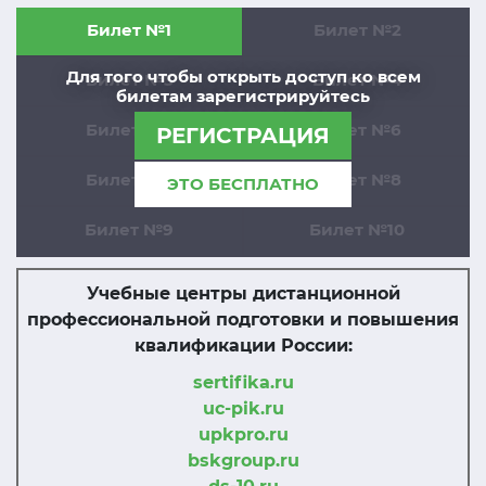
Билет №1
Билет №2
Для того чтобы открыть доступ ко всем
Билет №3
Билет №4
билетам зарегистрируйтесь
Билет №5
Билет №6
РЕГИСТРАЦИЯ
Билет №7
Билет №8
ЭТО БЕСПЛАТНО
Билет №9
Билет №10
Учебные центры дистанционной
профессиональной подготовки и повышения
квалификации России:
sertifika.ru
uc-pik.ru
upkpro.ru
bskgroup.ru