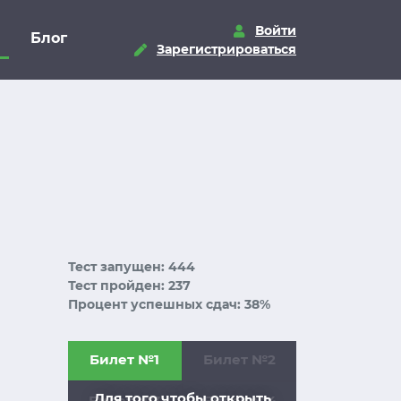
Войти
Блог
Зарегистрироваться
Тест запущен: 444
Тест пройден: 237
Процент успешных сдач: 38%
Билет №1
Билет №2
Для того чтобы открыть
Билет №3
Билет №4