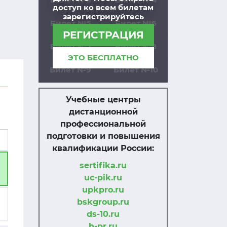
доступ ко всем билетам
зарегистрируйтесь
Билет №5
Билет №6
РЕГИСТРАЦИЯ
Билет №7
Билет №8
ЭТО БЕСПЛАТНО
Билет №9
Билет №10
Учебные центры
дистанционной
профессиональной
подготовки и повышения
квалификации России:
sertifika.ru
uc-pik.ru
upkpro.ru
bskgroup.ru
ds-10.ru
h-pr.ru