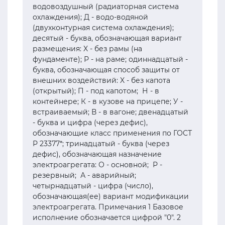
водовоздушный (радиаторная система
охлаждения); Д - водо-водяной
(двухконтурная система охлаждения);
десятый - буква, обозначающая вариант
размещения: X - без рамы (на
фундаменте); Р - на раме; одиннадцатый -
буква, обозначающая способ защиты от
внешних воздействий: X - без капота
(открытый); П - под капотом; Н - в
контейнере; К - в кузове на прицепе; У -
встраиваемый; В - в вагоне; двенадцатый
- буква и цифра (через дефис),
обозначающие класс применения по ГОСТ
Р 23377*; тринадцатый - буква (через
дефис), обозначающая назначение
электроагрегата: О - основной; Р -
резервный; А - аварийный;
четырнадцатый - цифра (число),
обозначающая(ее) вариант модификации
электроагрегата. Примечания 1 Базовое
исполнение обозначается цифрой "0". 2