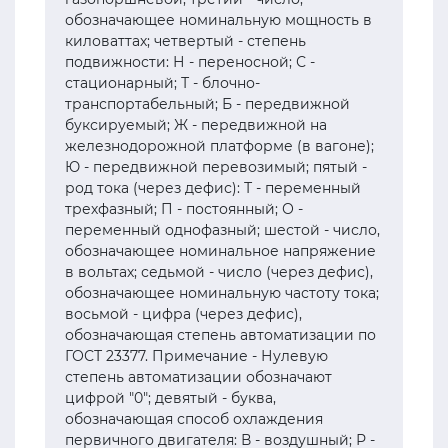
обозначающее номинальную мощность в
киловаттах; четвертый - степень
подвижности: Н - переносной; С -
стационарный; Т - блочно-
транспортабельный; Б - передвижной
буксируемый; Ж - передвижной на
железнодорожной платформе (в вагоне);
Ю - передвижной перевозимый; пятый -
род тока (через дефис): Т - переменный
трехфазный; П - постоянный; О -
переменный однофазный; шестой - число,
обозначающее номинальное напряжение
в вольтах; седьмой - число (через дефис),
обозначающее номинальную частоту тока;
восьмой - цифра (через дефис),
обозначающая степень автоматизации по
ГОСТ 23377. Примечание - Нулевую
степень автоматизации обозначают
цифрой "0"; девятый - буква,
обозначающая способ охлаждения
первичного двигателя: В - воздушный; Р -