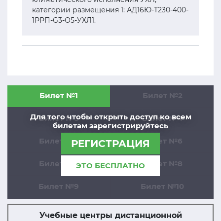
категории размещения 1: АД16Ю-Т230-400-
1РРП-G3-О5-УХЛ1.
Билет №1
Билет №2
Для того чтобы открыть доступ ко всем
Билет №3
Билет №4
билетам зарегистрируйтесь
Билет №5
Билет №6
РЕГИСТРАЦИЯ
Билет №7
Билет №8
ЭТО БЕСПЛАТНО
Билет №9
Билет №10
Учебные центры дистанционной