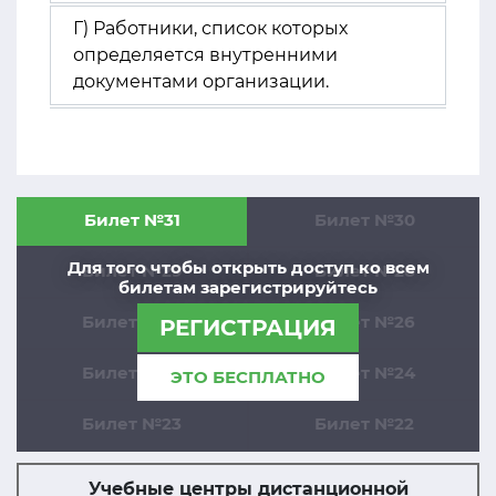
Г) Работники, список которых
определяется внутренними
документами организации.
Билет №31
Билет №30
Для того чтобы открыть доступ ко всем
Билет №29
Билет №28
билетам зарегистрируйтесь
Билет №27
Билет №26
РЕГИСТРАЦИЯ
Билет №25
Билет №24
ЭТО БЕСПЛАТНО
Билет №23
Билет №22
Учебные центры дистанционной