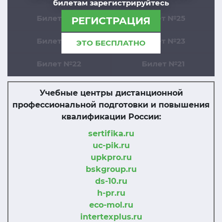
билетам зарегистрируйтесь
Билет №26
Билет №25
РЕГИСТРАЦИЯ
Билет №24
Билет №23
ЭТО БЕСПЛАТНО
Билет №22
Билет №21
Учебные центры дистанционной
профессиональной подготовки и повышения
квалификации России:
sertifika.ru
uc-pik.ru
upkpro.ru
bskgroup.ru
ds-10.ru
h-pr.ru
eco-mol.ru
intertexplus.ru