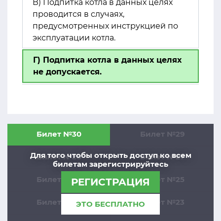
В) Подпитка котла в данных целях
проводится в случаях,
предусмотренных инструкцией по
эксплуатации котла.
Г) Подпитка котла в данных целях
не допускается.
Билет №30
Билет №29
Для того чтобы открыть доступ ко всем
Билет №28
Билет №27
билетам зарегистрируйтесь
Билет №26
Билет №25
РЕГИСТРАЦИЯ
Билет №24
Билет №23
ЭТО БЕСПЛАТНО