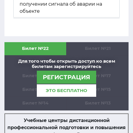
получении сигнала об аварии на
объекте
Билет №22
Билет №21
Для того чтобы открыть доступ ко всем
Билет №20
Билет №19
билетам зарегистрируйтесь
Билет №18
Билет №17
РЕГИСТРАЦИЯ
Билет №16
Билет №15
ЭТО БЕСПЛАТНО
Билет №14
Билет №13
Учебные центры дистанционной
профессиональной подготовки и повышения