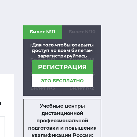
Билет №11
Билет №10
Для того чтобы открыть
Билет №9
Билет №8
доступ ко всем билетам
зарегистрируйтесь
Билет №7
Билет №6
РЕГИСТРАЦИЯ
Билет №5
Билет №4
ЭТО БЕСПЛАТНО
Билет №3
Билет №2
и
Учебные центры
дистанционной
профессиональной
подготовки и повышения
квалификации России: