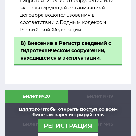
гидротехнического сооружения или
эксплуатирующей организацией
договора водопользования в
соответствии с Водным кодексом
Российской Федерации.
В) Внесение в Регистр сведений о
гидротехническом сооружении,
находящемся в эксплуатации.
Билет №20
Билет №19
Для того чтобы открыть доступ ко всем
Билет №18
Билет №17
билетам зарегистрируйтесь
Билет №16
Билет №15
РЕГИСТРАЦИЯ