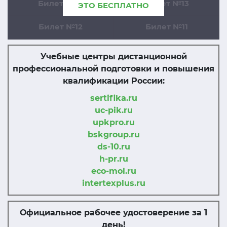
Билет №14
Билет №13
ЭТО БЕСПЛАТНО
Билет №12
Билет №11
Учебные центры дистанционной
профессиональной подготовки и повышения
квалификации России:
sertifika.ru
uc-pik.ru
upkpro.ru
bskgroup.ru
ds-10.ru
h-pr.ru
eco-mol.ru
intertexplus.ru
Официальное рабочее удостоверение за 1
день!