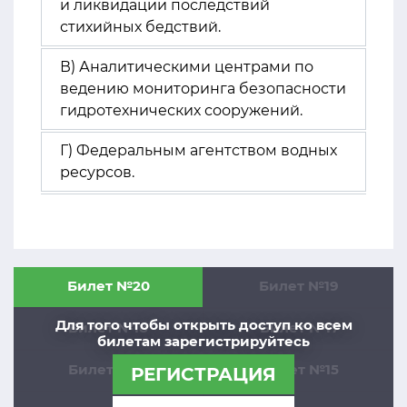
и ликвидации последствий
стихийных бедствий.
В) Аналитическими центрами по
ведению мониторинга безопасности
гидротехнических сооружений.
Г) Федеральным агентством водных
ресурсов.
Билет №20
Билет №19
Для того чтобы открыть доступ ко всем
Билет №18
Билет №17
билетам зарегистрируйтесь
Билет №16
Билет №15
РЕГИСТРАЦИЯ