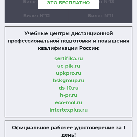
Билет №14
Билет №13
ЭТО БЕСПЛАТНО
Билет №12
Билет №11
Учебные центры дистанционной
профессиональной подготовки и повышения
квалификации России:
sertifika.ru
uc-pik.ru
upkpro.ru
bskgroup.ru
ds-10.ru
h-pr.ru
eco-mol.ru
intertexplus.ru
Официальное рабочее удостоверение за 1
день!