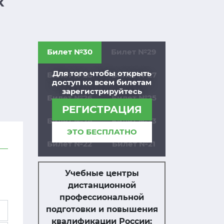
х
Билет №30
Билет №29
Для того чтобы открыть
Билет №28
Билет №27
доступ ко всем билетам
зарегистрируйтесь
Билет №26
Билет №25
РЕГИСТРАЦИЯ
Билет №24
Билет №23
ЭТО БЕСПЛАТНО
Билет №22
Билет №21
Учебные центры
дистанционной
профессиональной
подготовки и повышения
квалификации России: