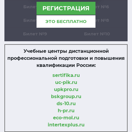
Билет №5
Билет №6
РЕГИСТРАЦИЯ
Билет №7
Билет №8
ЭТО БЕСПЛАТНО
Билет №9
Билет №10
Учебные центры дистанционной
профессиональной подготовки и повышения
квалификации России:
sertifika.ru
uc-pik.ru
upkpro.ru
bskgroup.ru
ds-10.ru
h-pr.ru
eco-mol.ru
intertexplus.ru