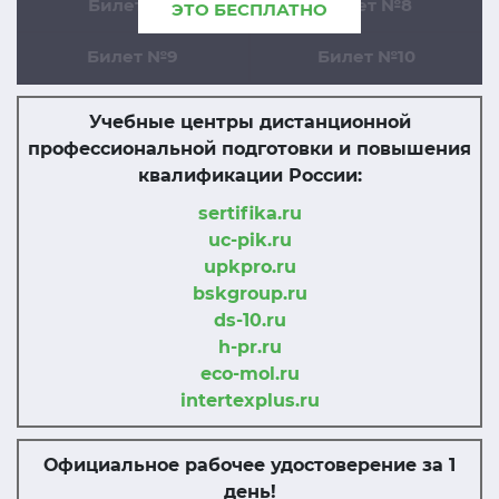
Билет №7
Билет №8
ЭТО БЕСПЛАТНО
Билет №9
Билет №10
Учебные центры дистанционной
профессиональной подготовки и повышения
квалификации России:
sertifika.ru
uc-pik.ru
upkpro.ru
bskgroup.ru
ds-10.ru
h-pr.ru
eco-mol.ru
intertexplus.ru
Официальное рабочее удостоверение за 1
день!