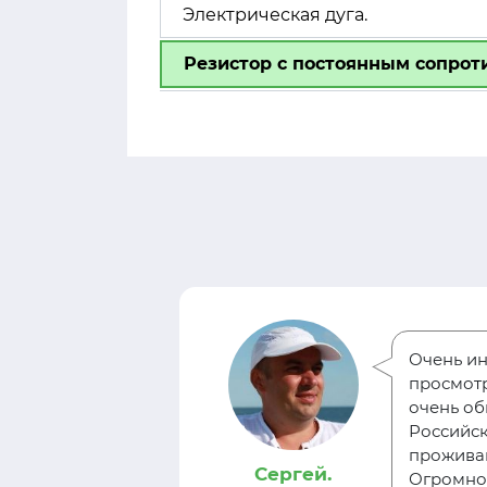
Электрическая дуга.
Резистор с постоянным сопрот
Очень ин
за
просмотр
ти тест-
очень оби
 себя, узнать
Российск
проживаю
Сергей.
Огромное