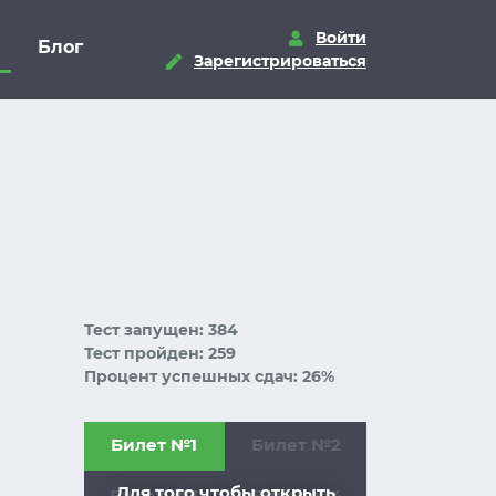
Войти
Блог
Зарегистрироваться
Тест запущен: 384
Тест пройден: 259
Процент успешных сдач: 26%
Билет №1
Билет №2
Для того чтобы открыть
Билет №3
Билет №4