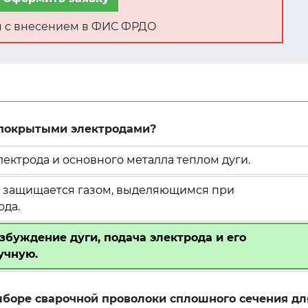
ня с внесением в ФИС ФРДО
а покрытыми электродами?
ектрода и основного металла теплом дуги.
га защищается газом, выделяющимся при
ода.
озбуждение дуги, подача электрода и его
учную.
боре сварочной проволоки сплошного сечения дл