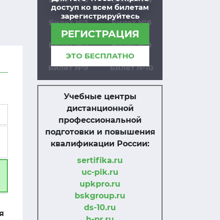
доступ ко всем билетам
зарегистрируйтесь
Билет №5
Билет №6
РЕГИСТРАЦИЯ
Билет №7
Билет №8
ЭТО БЕСПЛАТНО
Билет №9
Билет №10
Учебные центры
дистанционной
профессиональной
подготовки и повышения
квалификации России:
sertifika.ru
uc-pik.ru
upkpro.ru
bskgroup.ru
ds-10.ru
я
h-pr.ru