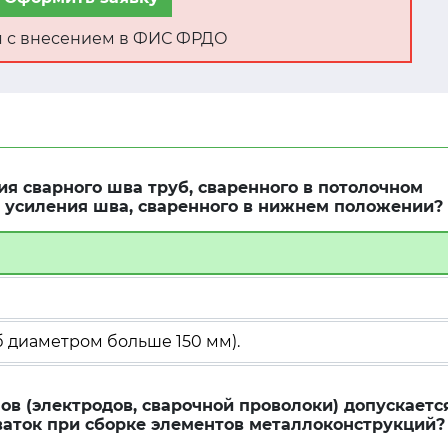
ня с внесением в ФИС ФРДО
я сварного шва труб, сваренного в потолочном
 усиления шва, сваренного в нижнем положении?
б диаметром больше 150 мм).
в (электродов, сварочной проволоки) допускаетс
аток при сборке элементов металлоконструкций?