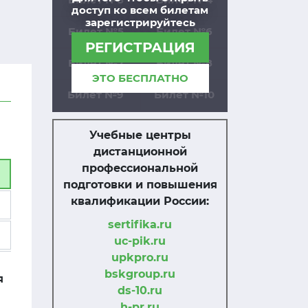
доступ ко всем билетам
зарегистрируйтесь
Билет №5
Билет №6
РЕГИСТРАЦИЯ
Билет №7
Билет №8
ЭТО БЕСПЛАТНО
Билет №9
Билет №10
Учебные центры
дистанционной
профессиональной
подготовки и повышения
квалификации России:
sertifika.ru
uc-pik.ru
upkpro.ru
bskgroup.ru
я
ds-10.ru
h-pr.ru