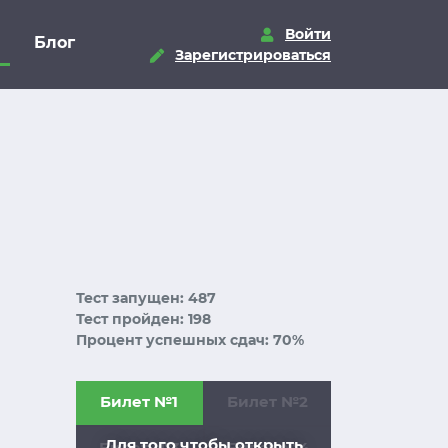
Войти
Блог
Зарегистрироваться
Тест запущен: 487
Тест пройден: 198
Процент успешных сдач: 70%
Билет №1
Билет №2
Для того чтобы открыть
Билет №3
Билет №4