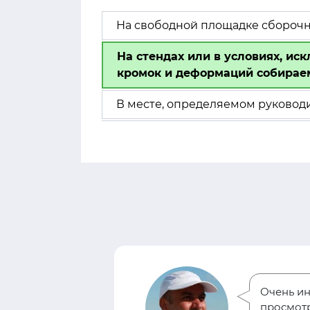
На свободной площадке сборочно
На стендах или в условиях, и
кромок и деформаций собирае
В месте, определяемом руковод
Очень ин
за
просмотр