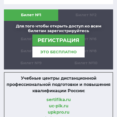
Билет №1
Билет №2
Для того чтобы открыть доступ ко всем
Билет №3
Билет №4
билетам зарегистрируйтесь
Билет №5
Билет №6
РЕГИСТРАЦИЯ
Билет №7
Билет №8
ЭТО БЕСПЛАТНО
Билет №9
Билет №10
Учебные центры дистанционной
профессиональной подготовки и повышения
квалификации России:
sertifika.ru
uc-pik.ru
upkpro.ru