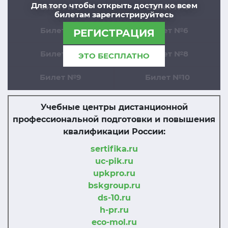
Для того чтобы открыть доступ ко всем
Билет №3
Билет №4
билетам зарегистрируйтесь
Билет №5
Билет №6
РЕГИСТРАЦИЯ
Билет №7
Билет №8
ЭТО БЕСПЛАТНО
Билет №9
Билет №10
Учебные центры дистанционной
профессиональной подготовки и повышения
квалификации России:
sertifika.ru
uc-pik.ru
upkpro.ru
bskgroup.ru
ds-10.ru
h-pr.ru
eco-mol.ru