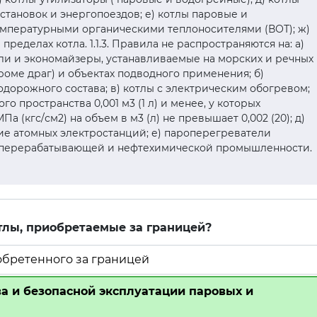
тановок и энергопоездов; е) котлы паровые и
мпературными органическими теплоносителями (ВОТ); ж)
ределах котла. 1.1.3. Правила не распространяются на: а)
ли и экономайзеры, устанавливаемые на морских и речных
кроме драг) и объектах подводного применения; б)
дорожного состава; в) котлы с электрическим обогревом;
го пространства 0,001 м3 (1 л) и менее, у которых
 (кгс/см2) на объем в м3 (л) не превышает 0,002 (20); д)
ие атомных электростанций; е) пароперегреватели
еперерабатывающей и нефтехимической промышленности.
тлы, приобретаемые за границей?
иобретенного за границей
а и безопасной эксплуатации паровых и