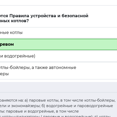
тся Правила устройства и безопасной
йных котлов?
йные котлы
гревом
 и водогрейные)
котлы-бойлеры, а также автономные
зеры
страняются на: а) паровые котлы, в том числе котлы-бойлеры,
ели и экономайзеры; б) водогрейные и пароводогрейные
лы: паровые и водогрейные, в том числе
 котлы-утилизаторы ( паровые и водогрейные); д) котлы