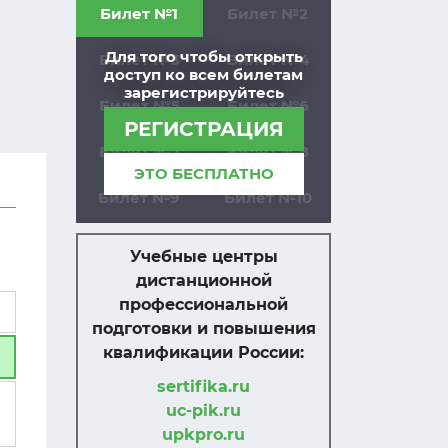
Билет №1
Билет №2
Для того чтобы открыть
Билет №3
Билет №4
доступ ко всем билетам
зарегистрируйтесь
Билет №5
Билет №6
РЕГИСТРАЦИЯ
Билет №7
Билет №8
ЭТО БЕСПЛАТНО
Билет №9
Билет №10
Учебные центры
дистанционной
профессиональной
подготовки и повышения
квалификации России:
sertifika.ru
uc-pik.ru
upkpro.ru