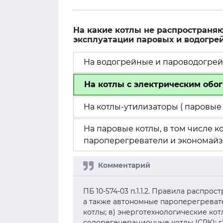
На какие котлы не распространяю
эксплуатации паровых и водогре
На водогрейные и пароводогре
На котлы с электрическим обо
На котлы-утилизаторы ( паровые
На паровые котлы, в том числе 
пароперегреватели и экономай
ПБ 10-574-03 п.1.1.2. Правила распро
а также автономные пароперегреват
котлы; в) энерготехнологические кот
содорегенерационные котлы (СРК); г)