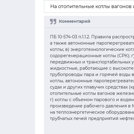
На отопительные котлы вагонов
ПБ 10-574-03 п.1.1.2. Правила распро
а также автономные пароперегреват
котлы; в) энерготехнологические кот
содорегенерационные котлы (СРК); г)
передвижных и транспортабельных ус
жидкостные, работающие с высокоте
трубопроводы пара и горячей воды в п
котлы, автономные пароперегревате
судах и других плавучих средствах (
отопительные котлы вагонов железно
г) котлы с объемом парового и водяно
произведение рабочего давления в МПа
на теплоэнергетическое оборудован
трубчатых печей предприятий нефт