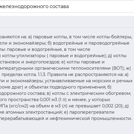
 железнодорожного состава
страняются на: а) паровые котлы, в том числе котлы-бойлеры,
ели и экономайзеры; б) водогрейные и пароводогрейные
лы: паровые и водогрейные, в том числе
 котлы-утилизаторы ( паровые и водогрейные); д) котлы
тановок и энергопоездов; е) котлы паровые и
мпературными органическими теплоносителями (ВОТ); ж)
ределах котла. 1.1.3. Правила не распространяются на: а)
ли и экономайзеры, устанавливаемые на морских и речных
кроме драг) и объектах подводного применения; б)
дорожного состава; в) котлы с электрическим обогревом;
го пространства 0,001 м3 (1 л) и менее, у которых
 (кгс/см2) на объем в м3 (л) не превышает 0,002 (20); д)
ие атомных электростанций; е) пароперегреватели
еперерабатывающей и нефтехимической промышленности.