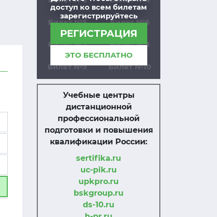
доступ ко всем билетам
зарегистрируйтесь
Билет №5
Билет №6
РЕГИСТРАЦИЯ
Билет №7
Билет №8
ЭТО БЕСПЛАТНО
Билет №9
Билет №10
Учебные центры
дистанционной
профессиональной
подготовки и повышения
квалификации России:
sertifika.ru
uc-pik.ru
upkpro.ru
bskgroup.ru
ds-10.ru
h-pr.ru