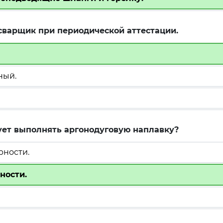
сварщик при периодической аттестации.
ный.
ует выполнять аргонодуговую наплавку?
рности.
ности.