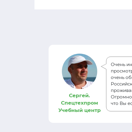
Очень ин
за
просмотр
ти тест-
очень оби
 себя, узнать
Российск
проживаю
Сергей.
Огромное
Спецтехпром
что Вы ес
Учебный центр