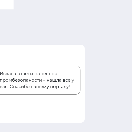
Искала ответы на тест по
промбезопаности – нашла все у
вас! Спасибо вашему порталу!
Евгени
Пинчук