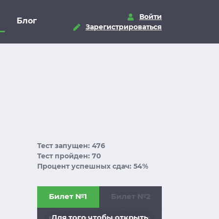
Войти
Блог
Зарегистрироваться
Тест запущен: 476
Тест пройден: 70
Процент успешных сдач: 54%
Билет №1
Билет №2
Для того чтобы открыть
Билет №3
Билет №4