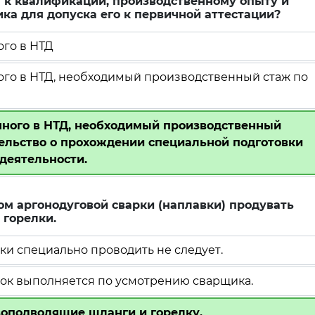
 к квалификации, производственному опыту и
ка для допуска его к первичной аттестации?
ого в НТД
ого в НТД, необходимый производственный стаж по
нного в НТД, необходимый производственный
тельство о прохождении специальной подготовки
деятельности.
ом аргонодуговой сварки (наплавки) продувать
 горелки.
и специально проводить не следует.
ок выполняется по усмотрению сварщика.
зоподводящие шланги и горелку.