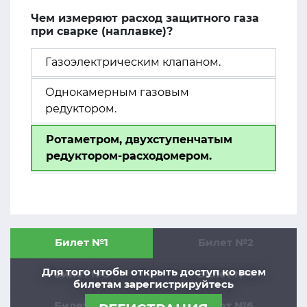
Чем измеряют расход защитного газа
при сварке (наплавке)?
Газоэлектрическим клапаном.
Однокамерным газовым
редуктором.
Ротаметром, двухступенчатым
редуктором-расходомером.
Билет №1
Билет №2
Для того чтобы открыть доступ ко всем
Билет №3
Билет №4
билетам зарегистрируйтесь
Билет №5
Билет №6