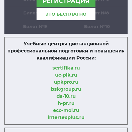
РЕГИСТРАЦИЯ
Билет №7
Билет №8
ЭТО БЕСПЛАТНО
Билет №9
Билет №10
Учебные центры дистанционной
профессиональной подготовки и повышения
квалификации России:
sertifika.ru
uc-pik.ru
upkpro.ru
bskgroup.ru
ds-10.ru
h-pr.ru
eco-mol.ru
intertexplus.ru