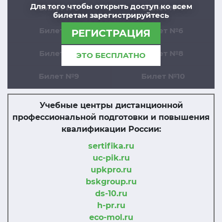
Для того чтобы открыть доступ ко всем
Билет №3
Билет №4
билетам зарегистрируйтесь
Билет №5
Билет №6
РЕГИСТРАЦИЯ
Билет №7
Билет №8
ЭТО БЕСПЛАТНО
Билет №9
Билет №10
Учебные центры дистанционной
профессиональной подготовки и повышения
квалификации России:
sertifika.ru
uc-pik.ru
upkpro.ru
bskgroup.ru
ds-10.ru
h-pr.ru
eco-mol.ru