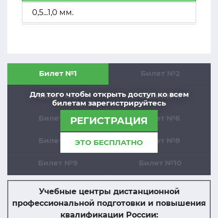
0,5...1,0 мм.
Билет №1
Билет №2
Для того чтобы открыть доступ ко всем
Билет №3
Билет №4
билетам зарегистрируйтесь
Билет №5
Билет №6
РЕГИСТРАЦИЯ
Билет №7
Билет №8
ЭТО БЕСПЛАТНО
Билет №9
Билет №10
Учебные центры дистанционной
профессиональной подготовки и повышения
квалификации России: