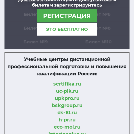
Билет №3
Билет №4
билетам зарегистрируйтесь
Билет №5
Билет №6
РЕГИСТРАЦИЯ
Билет №7
Билет №8
ЭТО БЕСПЛАТНО
Билет №9
Билет №10
Учебные центры дистанционной
профессиональной подготовки и повышения
квалификации России:
sertifika.ru
uc-pik.ru
upkpro.ru
bskgroup.ru
ds-10.ru
h-pr.ru
eco-mol.ru