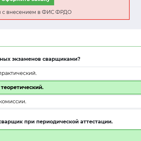
ня с внесением в ФИС ФРДО
нных экзаменов сварщиками?
практический.
 теоретический.
комиссии.
сварщик при периодической аттестации.