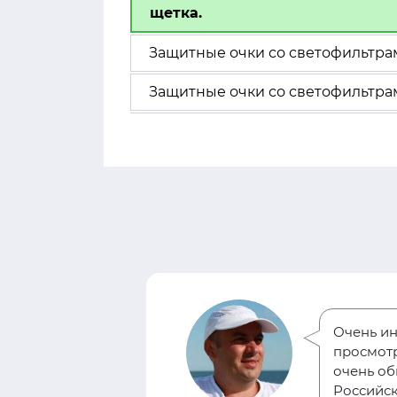
щетка.
Защитные очки со светофильтрам
Защитные очки со светофильтрам
Очень ин
за
просмотр
ти тест-
очень оби
 себя, узнать
Российск