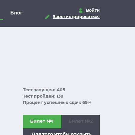
Войти
Блог
Зарегистрироваться
Тест запущен: 405
Тест пройден: 138
Процент успешных сдач: 69%
Билет №1
Билет №2
Для того чтобы открыть
Билет №3
Билет №4