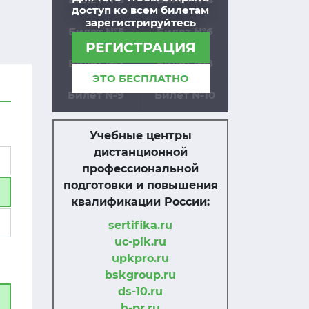
доступ ко всем билетам
зарегистрируйтесь
Билет №5
Билет №6
РЕГИСТРАЦИЯ
Билет №7
Билет №8
ЭТО БЕСПЛАТНО
Билет №9
Билет №10
Учебные центры
дистанционной
профессиональной
подготовки и повышения
квалификации России:
sertifika.ru
uc-pik.ru
upkpro.ru
bskgroup.ru
ds-10.ru
h-pr.ru