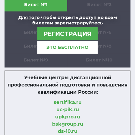
Билет №1
Билет №2
Для того чтобы открыть доступ ко всем
Билет №3
Билет №4
билетам зарегистрируйтесь
Билет №5
Билет №6
РЕГИСТРАЦИЯ
Билет №7
Билет №8
ЭТО БЕСПЛАТНО
Билет №9
Билет №10
Учебные центры дистанционной
профессиональной подготовки и повышения
квалификации России:
sertifika.ru
uc-pik.ru
upkpro.ru
bskgroup.ru
ds-10.ru