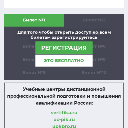
Билет №1
Билет №2
Для того чтобы открыть доступ ко всем
Билет №3
Билет №4
билетам зарегистрируйтесь
Билет №5
Билет №6
РЕГИСТРАЦИЯ
Билет №7
Билет №8
ЭТО БЕСПЛАТНО
Билет №9
Билет №10
Учебные центры дистанционной
профессиональной подготовки и повышения
квалификации России:
sertifika.ru
uc-pik.ru
upkpro.ru