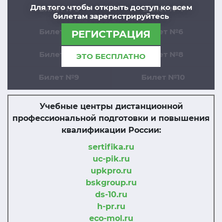
Для того чтобы открыть доступ ко всем
Билет №3
Билет №4
билетам зарегистрируйтесь
Билет №5
Билет №6
РЕГИСТРАЦИЯ
Билет №7
Билет №8
ЭТО БЕСПЛАТНО
Билет №9
Билет №10
Учебные центры дистанционной
профессиональной подготовки и повышения
квалификации России:
sertifika.ru
uc-pik.ru
upkpro.ru
bskgroup.ru
ds-10.ru
h-pr.ru
eco-mol.ru