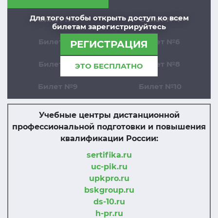
Для того чтобы открыть доступ ко всем
Билет №3
Билет №4
билетам зарегистрируйтесь
Билет №5
Билет №6
РЕГИСТРАЦИЯ
Билет №7
Билет №8
ЭТО БЕСПЛАТНО
Билет №9
Билет №10
Учебные центры дистанционной
профессиональной подготовки и повышения
квалификации России:
sertifika.ru
uc-pik.ru
upkpro.ru
bskgroup.ru
ds-10.ru
h-pr.ru