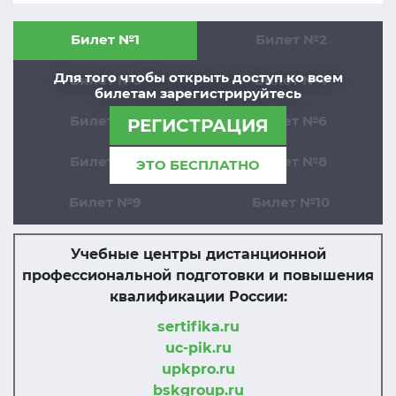
Билет №1
Билет №2
Для того чтобы открыть доступ ко всем
Билет №3
Билет №4
билетам зарегистрируйтесь
Билет №5
Билет №6
РЕГИСТРАЦИЯ
Билет №7
Билет №8
ЭТО БЕСПЛАТНО
Билет №9
Билет №10
Учебные центры дистанционной
профессиональной подготовки и повышения
квалификации России:
sertifika.ru
uc-pik.ru
upkpro.ru
bskgroup.ru