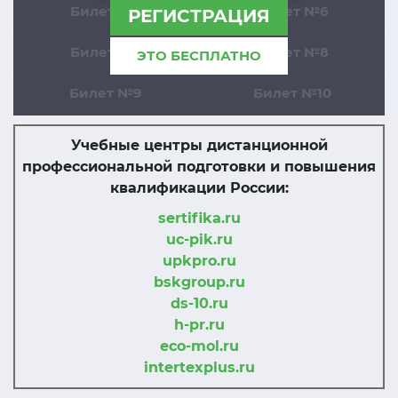
Билет №5
Билет №6
РЕГИСТРАЦИЯ
Билет №7
Билет №8
ЭТО БЕСПЛАТНО
Билет №9
Билет №10
Учебные центры дистанционной
профессиональной подготовки и повышения
квалификации России:
sertifika.ru
uc-pik.ru
upkpro.ru
bskgroup.ru
ds-10.ru
h-pr.ru
eco-mol.ru
intertexplus.ru