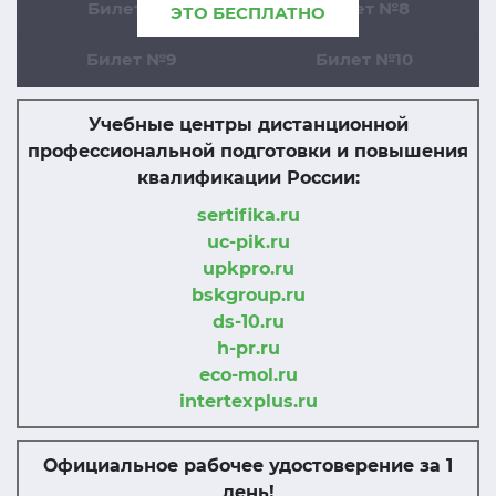
Билет №7
Билет №8
ЭТО БЕСПЛАТНО
Билет №9
Билет №10
Учебные центры дистанционной
профессиональной подготовки и повышения
квалификации России:
sertifika.ru
uc-pik.ru
upkpro.ru
bskgroup.ru
ds-10.ru
h-pr.ru
eco-mol.ru
intertexplus.ru
Официальное рабочее удостоверение за 1
день!