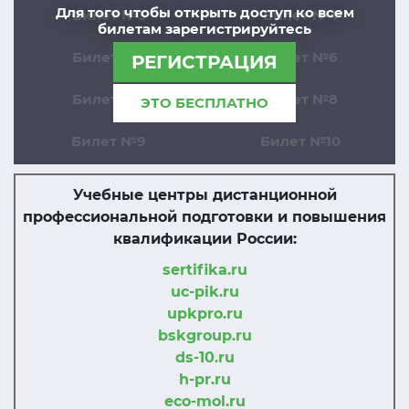
Для того чтобы открыть доступ ко всем
Билет №3
Билет №4
билетам зарегистрируйтесь
Билет №5
Билет №6
РЕГИСТРАЦИЯ
Билет №7
Билет №8
ЭТО БЕСПЛАТНО
Билет №9
Билет №10
Учебные центры дистанционной
профессиональной подготовки и повышения
квалификации России:
sertifika.ru
uc-pik.ru
upkpro.ru
bskgroup.ru
ds-10.ru
h-pr.ru
eco-mol.ru