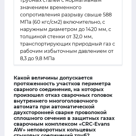
трубных сталей с нормативным
значением временного
сопротивления разрыву свыше 588
МПа (60 кгс/см2) включительно, с
наружным диаметром до 1420 мм, с
толщиной стенки от 32,0 мм,
транспортирующих природный газ с
рабочим избыточным давлением от
8,3 до 9,8 МПа
Какой величины допускается
протяженность участков периметра
сварного соединения, на которых
произошел отказ сварочных головок
внутреннего многоголовочного
автомата при автоматической
двухсторонней сварке проволокой
сплошного сечения в защитных газах
сварочным комплексом «CRC-Evans
AW» неповоротных кольцевых
стыковых соединений труб?