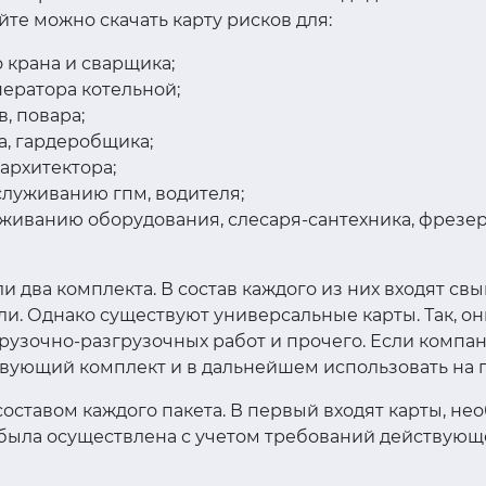
те можно скачать карту рисков для:
 крана и сварщика;
ператора котельной;
, повара;
а, гардеробщика;
архитектора;
служиванию гпм, водителя;
уживанию оборудования, слесаря-сантехника, фрезе
и два комплекта. В состав каждого из них входят св
. Однако существуют универсальные карты. Так, они
рузочно-разгрузочных работ и прочего. Если компа
твующий комплект и в дальнейшем использовать на 
составом каждого пакета. В первый входят карты, не
была осуществлена с учетом требований действующег