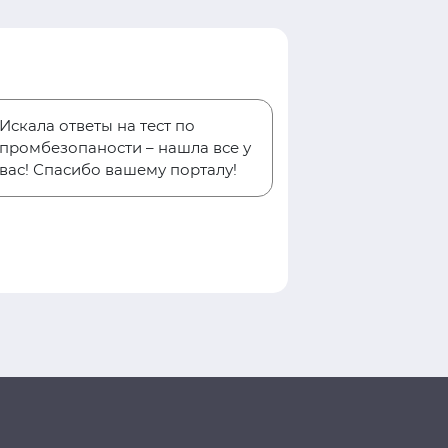
Искала ответы на тест по
промбезопаности – нашла все у
вас! Спасибо вашему порталу!
Евгени
Пинчук