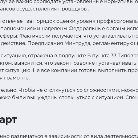
лучае важно соблюдать установленные нормативы о
ансов осуществления процедуры.
 отвечает за порядок оценки уровня профессиональн
и полномочиями наделены Федеральные органы испо
еры. Фактически получается, что устанавливать по
ла действие. Предписания Минтруда, регламентирующи
итуацию, отражена в подпункте Б пункта 33 Типово
том, выяснится, что закон позволяет устанавливать
т ситуацию. Не все компании готовы выполнить проц
я грамотно.
льно. Чтобы не столкнуться со сложностями, можно
акже были вынуждены столкнуться с ситуацией. Спе
арт
но различаться в зависимости от вида деятельности