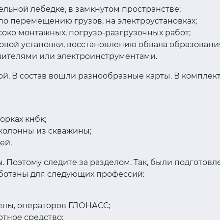
ельной лебедке, в замкнутом пространстве;
по перемещению грузов, на электроустановках;
око монтажных, погрузо-разгрузочных работ;
овой установки, восстановлению обвала образования
нителями или электроинструментами.
ой. В состав вошли разнообразные карты. В компле
орках кнбк;
 колонны из скважины;
ей.
Поэтому следите за разделом. Так, были подготовл
аботаны для следующих профессий:
делы, операторов ГЛОНАСС;
тное средство;