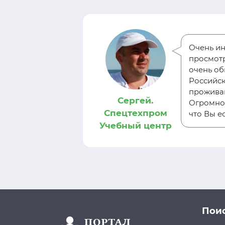
Очень ин
за
просмотр
ти тест-
очень оби
 себя, узнать
Российск
проживаю
Сергей.
Огромное
Спецтехпром
что Вы ес
Учебный центр
Поис